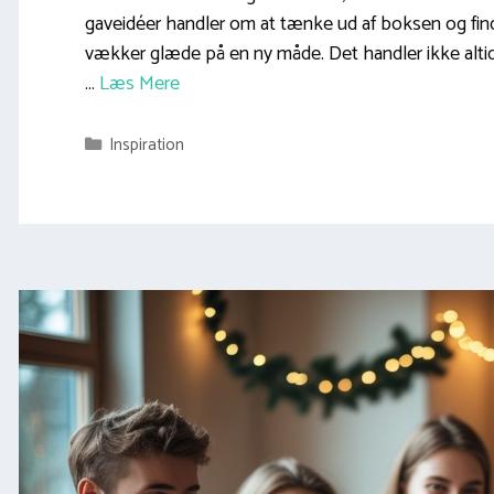
gaveidéer handler om at tænke ud af boksen og fin
vækker glæde på en ny måde. Det handler ikke alti
…
Læs Mere
Kategorier
Inspiration