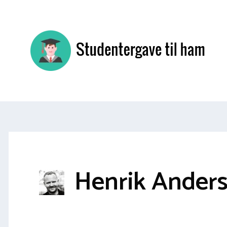
Hop
til
indhold
Henrik Ander