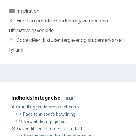
Kategorier
Inspiration
Find den perfekte studentergave med den
ultimative gaveguide
Gode idéer til studentergaver og studenterkørsel i
Jylland
Indholdsfortegnelse
skjul
1)
Grundlæggende om padeltennis
1.1)
Padeltennisbat’s betydning
1.2)
Valg af det rigtige bat
2)
Gaven til den kommende student