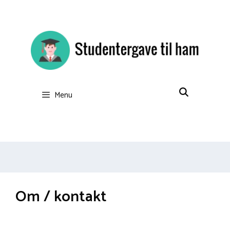
Hop
til
indhold
Menu
Om / kontakt